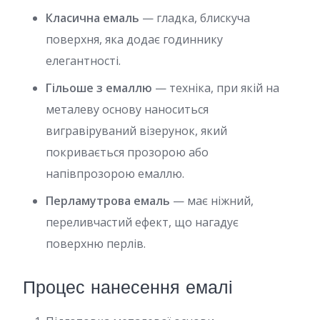
Класична емаль
— гладка, блискуча
поверхня, яка додає годиннику
елегантності.
Гільоше з емаллю
— техніка, при якій на
металеву основу наноситься
вигравіруваний візерунок, який
покривається прозорою або
напівпрозорою емаллю.
Перламутрова емаль
— має ніжний,
переливчастий ефект, що нагадує
поверхню перлів.
Процес нанесення емалі