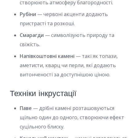
створюють атмосферу благородності.
Рубіни
— червоні акценти додають
пристрасті та розкоші.
Смарагди
— символізують природу та
свіжість.
Напівкоштовні камені
— такі як топази,
аметисти, кварц чи перли, які додають
витонченості за доступнішою ціною.
Техніки інкрустації
Паве
— дрібні камені розташовуються
щільно один до одного, створюючи ефект
суцільного блиску.