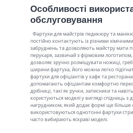
Особливості використа
обслуговування
Фартухи для майстрів педикюру та манікюр
постійно контактують із різними хімічними
забруднень та дозволяють майстру мати під
перукаря, зазвичай з фірмовим логотипом
дозволяє зручно розміщувати ножиці, гребін
ширини фартуха, його можна легко підігна
фартухи для офіціантів у кафе та ресторан
допомагають офіціантам комфортно пересув
дрібниці, такі як ручки, записники та наві
користуються моделі у вигляді спідниць з д
нагрудником, який додає формі ще більше с
використовуються однотонні фартухи стрима
часто вибирають яскраві моделі.