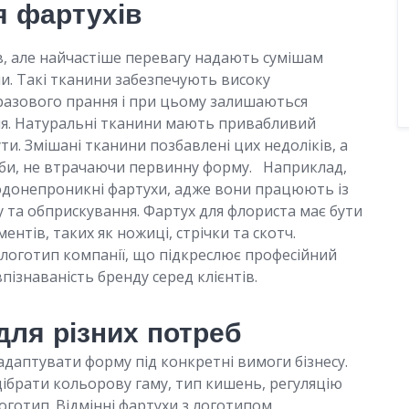
я фартухів
, але найчастіше перевагу надають сумішам
и. Такі тканини забезпечують високу
оразового прання і при цьому залишаються
. Натуральні тканини мають привабливий
ти. Змішані тканини позбавлені цих недоліків, а
би, не втрачаючи первинну форму. Наприклад,
водонепроникні фартухи, адже вони працюють із
 та обприскування. Фартух для флориста має бути
нтів, таких як ножиці, стрічки та скотч.
логотип компанії, що підкреслює професійний
пізнаваність бренду серед клієнтів.
для різних потреб
даптувати форму під конкретні вимоги бізнесу.
дібрати кольорову гаму, тип кишень, регуляцію
оготип. Відмінні фартухи з логотипом