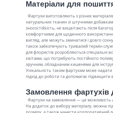
Матеріали для пошитт
Фартухи виготовляють з різних матеріалів
натуральних тканин зі штучними добавкам
зносостійкість, не вицвітають після багат
комфортними для щоденного використання
вигляд, але можуть зминатися і довго сохну
також забезпечують тривалий термін служ
для флористів розробляються спеціальні 
квітами, що потребують постійного поливу
зручним, обладнаним кишенями для інструме
Унікальність таким фартухам може надати 
підхід до роботи та допомагає підвищити в
Замовлення фартухів 
Фартухи на замовлення — це можливість а
На додаток до вибору матеріалу, можна пі
розміру, а також нанести корпоративний л