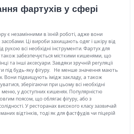
ння фартухів у сфері
у є незамінними в їхній роботі, адже вони
 засобами. Ці вироби захищають одяг і шкіру від
 рукою всі необхідні інструменти. Фартух для
, також забезпечується місткими кишенями, що
ці та інші аксесуари. Завдяки зручній регуляції
ти під будь-яку фігуру. Не менше значення мають
ах. Вони підвищують імідж закладу, а також
атися, зберігаючи при цьому всі необхідні
ть меню, у доступних кишенях. Популярністю
овгим поясом, що облягає фігуру, або з
олідності. У ресторанах високого класу зазвичай
них відтінків, тоді як для фастфудів чи піцерій