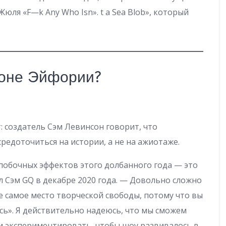
юля «F—k Any Who Isn». t a Sea Blob», который
зоне Эйфории?
 создатель Сэм Левинсон говорит, что
редоточиться на истории, а не на ажиотаже.
 побочных эффектов этого долбанного года — это
л Сэм GQ в декабре 2020 года. — Довольно сложно
же самое место творческой свободы, потому что вы
сь». Я действительно надеюсь, что мы сможем
и экспериментировать, чтобы шоу развивалось в