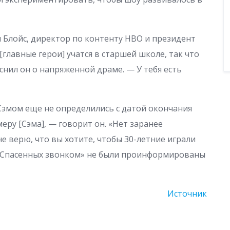
и Блойс, директор по контенту HBO и президент
[главные герои] учатся в старшей школе, так что
снил он о напряженной драме. — У тебя есть
с Сэмом еще не определились с датой окончания
еру [Сэма], — говорит он. «Нет заранее
не верю, что вы хотите, чтобы 30-летние играли
у «Спасенных звонком» не были проинформированы
Источник