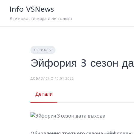
Skip
Info VSNews
to
content
Все новости мира и не только
СЕРИАЛЫ
Эйфория 3 сезон да
ДОБАВЛЕНО 10.01.2022
Детали
Обновления третьего сезона «Эйфории»: