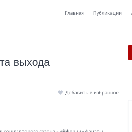
Главная
Публикации
та выхода
Добавить в избранное
к концу второго сезона «
Эйфории»
фанаты