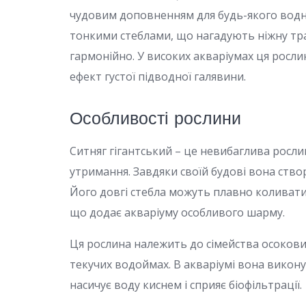
чудовим доповненням для будь-якого водн
тонкими стеблами, що нагадують ніжну тра
гармонійно. У високих акваріумах ця росл
ефект густої підводної галявини.
Особливості рослини
Ситняг гігантський – це невибаглива росли
утримання. Завдяки своїй будові вона ство
Його довгі стебла можуть плавно коливати
що додає акваріуму особливого шарму.
Ця рослина належить до сімейства осокових 
текучих водоймах. В акваріумі вона викону
насичує воду киснем і сприяє біофільтрації.