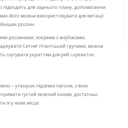
ово підходить для заднього плану, допомагаючи
мах його можна використовувати для імітації
рібніших рослин.
ими рослинами, зокрема з анубіасами,
джувати Ситняг гігантський групами, можна
уть слугувати укриттям для риб і креветок.
вно – утворює підземні пагони, з яких
 отримати густий зелений килим, достатньо
 їх у нове місце.