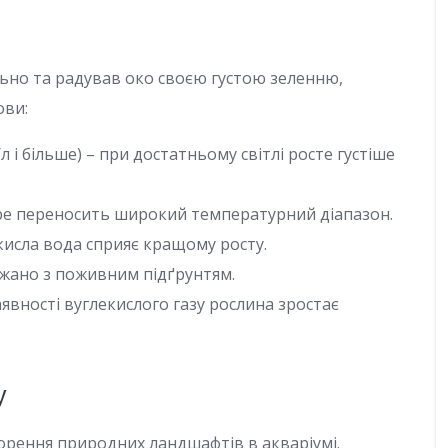
но та радував око своєю густою зеленню,
ови:
л і більше) – при достатньому світлі росте густіше
бре переносить широкий температурний діапазон.
кисла вода сприяє кращому росту.
жано з поживним підґрунтям.
аявності вуглекислого газу рослина зростає
у
ворення природних ландшафтів в акваріумі.