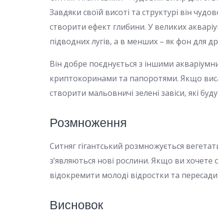
Завдяки своїй висоті та структурі він чуд
створити ефект глибини. У великих акваріу
підводних лугів, а в менших – як фон для д
Він добре поєднується з іншими акваріумн
криптокоринами та папоротями. Якщо виса
створити мальовничі зелені завіси, які буд
Розмноження
Ситняг гігантський розмножується вегетати
з’являються нові рослини. Якщо ви хочете
відокремити молоді відростки та пересадити
Висновок