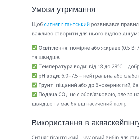
Умови утримання
Щоб
ситняг гігантський
розвивався правиль
важливо створити для нього відповідні ум
Освітлення:
помірне або яскраве (0,5 Вт/
та швидше.
Температура води:
від 18 до 28°C – до
pH води:
6,0–7,5 – нейтральна або слабо
Грунт:
піщаний або дрібнозернистий, ба
Подача CO₂:
не є обов’язковою, але за н
швидше та має більш насичений колір.
Використання в акваскейпінг
Ситняг гігантський – чудовий вибір для ст