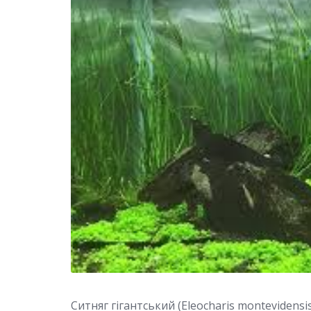
Ситняг гігантський (Eleocharis montevidensi