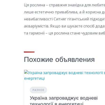
Ця рослина – справжня знахідка для любит
лише естетично приваблива, а й корисна дл
невибагливості Ситняг гігантський підходит
акваріумістів. Якщо ви шукаєте спосіб дод
та гармонії – ця рослина стане чудовим ви
Похожие объявления
РАЗНОЕ
Україна запроваджує водневі
технології в енергетиці