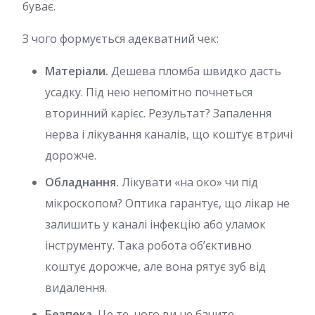
буває.
З чого формується адекватний чек:
Матеріали.
Дешева пломба швидко дасть
усадку. Під нею непомітно почнеться
вторинний карієс. Результат? Запалення
нерва і лікування каналів, що коштує втричі
дорожче.
Обладнання.
Лікувати «на око» чи під
мікроскопом? Оптика гарантує, що лікар не
залишить у каналі інфекцію або уламок
інструменту. Така робота об’єктивно
коштує дорожче, але вона рятує зуб від
видалення.
Безпека.
Це те, чого ви не бачите.