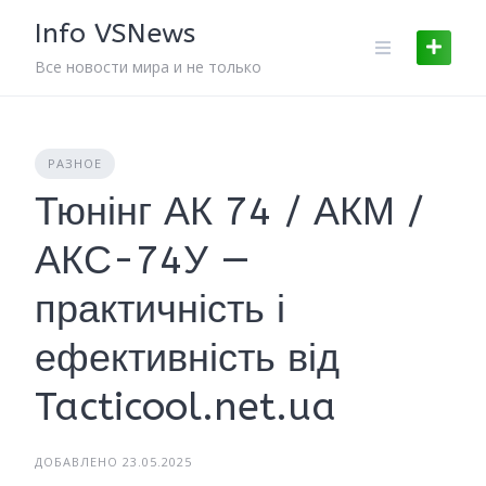
Skip
Info VSNews
to
content
Все новости мира и не только
РАЗНОЕ
Тюнінг АК 74 / АКМ /
АКС-74У —
практичність і
ефективність від
Tacticool.net.ua
ДОБАВЛЕНО 23.05.2025