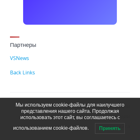
Партнеры
VSNews
Back Links
Мы используем cookie-файлы для наилучшего
Условия регистрации
представления нашего сайта. Продолжая
Условия добавления публикации
использовать этот сайт, вы соглашаетесь с
Карта сайта
использованием cookie-файлов.
Принять