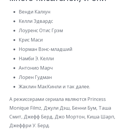
Венди Калхун
Келли Эдвардс
Лоуренс Отис Грэм
Крис Маси
Норман Вэнс-младший
Намби Э. Келли
Антонио Марч
Лорен Гудман
Жаклин МакКинли и так далее.
А режиссерами сериала являются Princess
Monique Filmz, Джули Дэш, Бенни Бум, Таша
Смит, Джефф Берд, Джо Мортон, Киша Шарп,
Джеффри У. Берд.