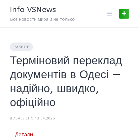
Skip
Info VSNews
to
content
Все новости мира и не только
РАЗНОЕ
Терміновий переклад
документів в Одесі —
надійно, швидко,
офіційно
ДОБАВЛЕНО 13.04.2025
Детали